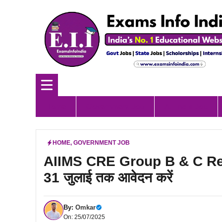
Skip
to
content
Home
Government Job
All India Job
HOME
,
GOVERNMENT JOB
AIIMS CRE Group B & C Recr
31 जुलाई तक आवेदन करें
By:
Omkar
On: 25/07/2025