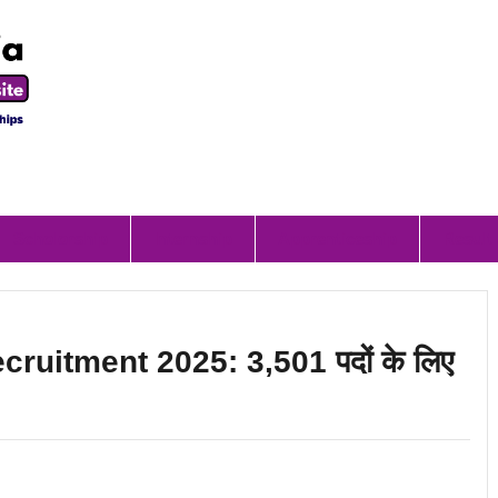
Scholorship
Internship
Apprenticeship
Result
uitment 2025: 3,501 पदों के लिए