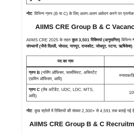
नोट
: विभिन्न ग्रुप (B या C) के लिए अलग-अलग आवेदन करने पर प्रत्येक
AIIMS CRE Group B & C
Vacancy
AIIMS CRE 2025 के तहत
कुल 3,501 रिक्तियां (अनुमानित)
विभिन्न
संस्थानों (जैसे दिल्ली, भोपाल, नागपूर, राजकोट, जोधपुर, पटना, ऋषिकेश)
पद का नाम
ग्रुप B
(नर्सिंग ऑफिसर, फार्मासिस्ट, असिस्टेंट
स्नातक/ड
एडमिन ऑफिसर, आदि)
ग्रुप C
(लैब अटेंडेंट, UDC, LDC, MTS,
10व
आदि)
नोट
: कुछ स्रोतों में रिक्तियों की संख्या 2,300+ से 4,591 तक बताई गई 
AIIMS CRE Group B & C Recruitm