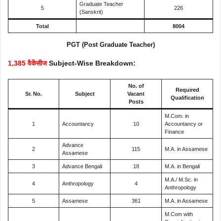
Graduate Teacher
5
226
(Sanskrit)
Total
8004
PGT (Post Graduate Teacher)
1,385 वैकेंसीज
Subject-Wise Breakdown:
No. of
Required
Sr. No.
Subject
Vacant
Qualification
Posts
M.Com. in
1
Accountancy
10
Accountancy or
Finance
Advance
2
115
M.A. in Assamese
Assamese
3
Advance Bengali
18
M.A. in Bengali
M.A./ M.Sc. in
4
Anthropology
4
Anthropology
5
Assamese
361
M.A. in Assamese
M.Com with