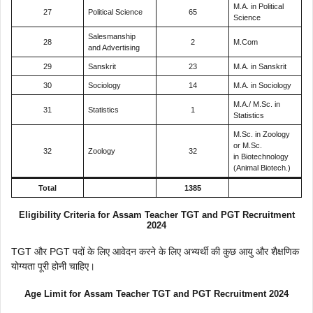
M.A. in Political
27
Political Science
65
Science
Salesmanship
28
2
M.Com
and Advertising
29
Sanskrit
23
M.A. in Sanskrit
30
Sociology
14
M.A. in Sociology
M.A./ M.Sc. in
31
Statistics
1
Statistics
M.Sc. in Zoology
or M.Sc.
32
Zoology
32
in Biotechnology
(Animal Biotech.)
Total
1385
Eligibility Criteria for Assam Teacher TGT and PGT Recruitment
2024
TGT और PGT पदों के लिए आवेदन करने के लिए अभ्यर्थी की कुछ आयु और शैक्षणिक
योग्यता पूरी होनी चाहिए।
Age Limit
for Assam Teacher TGT and PGT Recruitment 2024