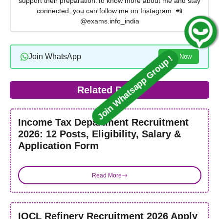
support their preparation.To know more about me and stay
connected, you can follow me on Instagram: 📲
@exams.info_india
Join Whatsapp Group !
Join WhatsApp
Join Now
Related Posts
Income Tax Department Recruitment
2026: 12 Posts, Eligibility, Salary &
Application Form
Read More
IOCL Refinery Recruitment 2026 Apply