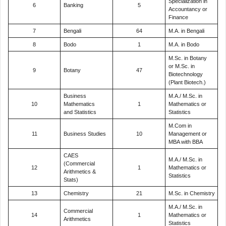
Specialization in
6
Banking
5
Accountancy or
Finance
7
Bengali
64
M.A. in Bengali
8
Bodo
1
M.A. in Bodo
M.Sc. in Botany
or M.Sc. in
9
Botany
47
Biotechnology
(Plant Biotech.)
Business
M.A./ M.Sc. in
10
Mathematics
1
Mathematics or
and Statistics
Statistics
M.Com in
11
Business Studies
10
Management or
MBA with BBA
CAES
M.A./ M.Sc. in
(Commercial
12
1
Mathematics or
Arithmetics &
Statistics
Stats)
13
Chemistry
21
M.Sc. in Chemistry
M.A./ M.Sc. in
Commercial
14
1
Mathematics or
Arithmetics
Statistics