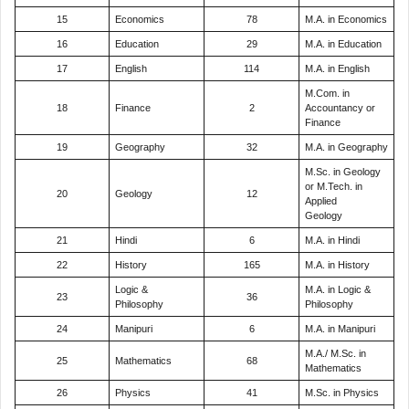
15
Economics
78
M.A. in Economics
16
Education
29
M.A. in Education
17
English
114
M.A. in English
M.Com. in
18
Finance
2
Accountancy or
Finance
19
Geography
32
M.A. in Geography
M.Sc. in Geology
or M.Tech. in
20
Geology
12
Applied
Geology
21
Hindi
6
M.A. in Hindi
22
History
165
M.A. in History
Logic &
M.A. in Logic &
23
36
Philosophy
Philosophy
24
Manipuri
6
M.A. in Manipuri
M.A./ M.Sc. in
25
Mathematics
68
Mathematics
26
Physics
41
M.Sc. in Physics