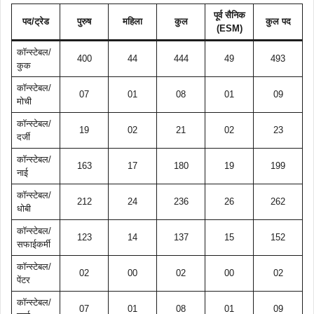
पूर्व सैनिक
पद/ट्रेड
पुरुष
महिला
कुल
कुल पद
(ESM)
कॉन्स्टेबल/
400
44
444
49
493
कुक
कॉन्स्टेबल/
07
01
08
01
09
मोची
कॉन्स्टेबल/
19
02
21
02
23
दर्जी
कॉन्स्टेबल/
163
17
180
19
199
नाई
कॉन्स्टेबल/
212
24
236
26
262
धोबी
कॉन्स्टेबल/
123
14
137
15
152
सफाईकर्मी
कॉन्स्टेबल/
02
00
02
00
02
पेंटर
कॉन्स्टेबल/
07
01
08
01
09