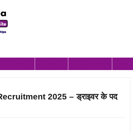
Scholorship
Internship
Apprenticeship
Result
ecruitment 2025 – ड्राइवर के पद