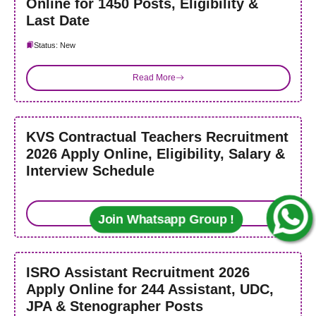
Online for 1450 Posts, Eligibility &
Last Date
Status: New
Read More
KVS Contractual Teachers Recruitment
2026 Apply Online, Eligibility, Salary &
Interview Schedule
Read More
Join Whatsapp Group !
ISRO Assistant Recruitment 2026
Apply Online for 244 Assistant, UDC,
JPA & Stenographer Posts