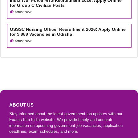
Indian Air Force MTS Recruitment 2026: Apply Offline
for Group C Civilian Posts
Status: New
OSSSC Nursing Officer Recruitment 2026: Apply Online
for 5,989 Vacancies in Odisha
Status: New
ABOUT US
Stay informed about the latest government job updates with our
Exams Info India website. We provide timely and accurate
information on upcoming government job vacancies, application
deadlines, exam schedules, and more.