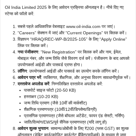
Oil India Limited 2025 के लिए आवेदन प्रक्रिया ऑनलाइन है। नीचे दिए गए
स्टेप्स को फॉलो करें:
सबसे पहले आधिकारिक वेबसाइट www.oil-india.com पर जाएं।
“Careers” सेक्शन में जाएं और “Current Openings” पर क्लिक करें।
विज्ञापन “HRAQ/REC-WP-B/2025-105” के लिए “Apply Online”
लिंक पर क्लिक करें।
नया पंजीकरण
: “New Registration” पर क्लिक करें और नाम, ईमेल,
मोबाइल नंबर, और जन्म तिथि जैसे विवरण दर्ज करें। पंजीकरण के बाद आपको
उपयोगकर्ता आईडी और पासवर्ड प्राप्त होगा।
लॉगिन
: उपयोगकर्ता आईडी और पासवर्ड का उपयोग करके लॉगिन करें।
आवेदन पत्र भरें
: व्यक्तिगत, शैक्षणिक, और अनुभव विवरण सावधानीपूर्वक भरें।
दस्तावेज अपलोड करें
: निम्नलिखित दस्तावेज अपलोड करें:
पासपोर्ट साइज फोटो (20-50 KB)
हस्ताक्षर (10-20 KB)
जन्म तिथि प्रमाण (जैसे 10वीं की मार्कशीट)
शैक्षणिक प्रमाणपत्र (10वीं/12वीं/डिप्लोमा/डिग्री)
प्रासंगिक प्रमाणपत्र (जैसे बॉयलर अटेंडेंट, फायर एंड सेफ्टी, नर्सिंग)
जाति/दिव्यांग/EWS/पूर्व सैनिक प्रमाणपत्र (यदि लागू हो)
आवेदन शुल्क भुगतान
: सामान्य/ओबीसी के लिए ₹200 (प्लस GST) का शुल्क
ऑनलाइन (डेबिट कार्ड/क्रेडिट कार्ड/नेट बैंकिंग/यूपीआई) के माध्यम से जमा