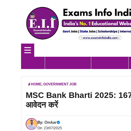
Skip
to
content
Home
Government Job
All India Job
HOME
,
GOVERNMENT JOB
MSC Bank Bharti 2025: 167 ट्
आवेदन करें
By:
Omkar
On: 23/07/2025